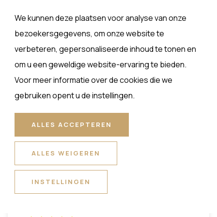
Senses, dit is een aanrader voor iedereen die
We kunnen deze plaatsen voor analyse van onze
van kwaliteitseten houdt. Support your locals
bezoekersgegevens, om onze website te
en maak je dag af met een menu van
verbeteren, gepersonaliseerde inhoud te tonen en
Senses!!"
om u een geweldige website-ervaring te bieden.
Noa , 15 februari 2021
Voor meer informatie over de cookies die we
gebruiken opent u de instellingen.
ALLES ACCEPTEREN
ALLES WEIGEREN
INSTELLINGEN
HEERLIJKE VALENTIJN
BOX