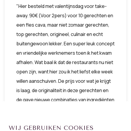
"Hier besteld met valentijnsdag voor take-
away. 90€ (Voor 2pers) voor 10 gerechten en
een fles cava, maar niet zomaar gerechten,
top gerechten, origineel, culinair en echt
buitengewoon lekker. Een super leuk concept
en vriendelijke werknemers toen ik het kwam
afhalen. Wat baal ik dat de restaurants nu niet
open zijn, want hier zou ik het liefst elke week
willen aanschuiven. De prijs voor wat je krijgt
is laag, de originaliteit in deze gerechten en
de gave nieuwe combinaties van ingrediënten
waar alleen een top restaurant aan zou
denken is de reden waarom ik hier veel vaker
WIJ GEBRUIKEN COOKIES
terug ga komen. Bedankt voor deze ervaring