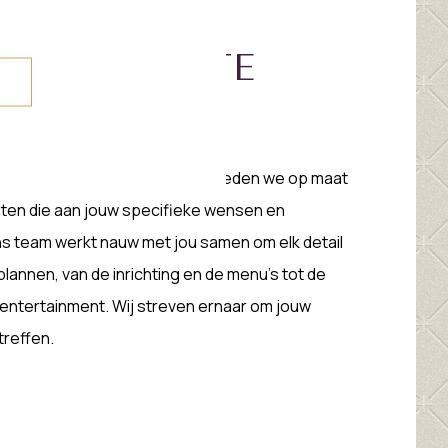
T GEMAAKTE
GEMENTEN
evenement uniek is en daarom bieden we op maat
en die aan jouw specifieke wensen en
s team werkt nauw met jou samen om elk detail
lannen, van de inrichting en de menu’s tot de
entertainment. Wij streven ernaar om jouw
treffen.