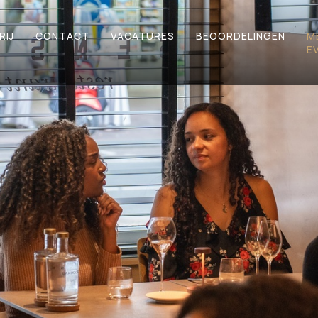
RIJ
CONTACT
VACATURES
BEOORDELINGEN
M
E