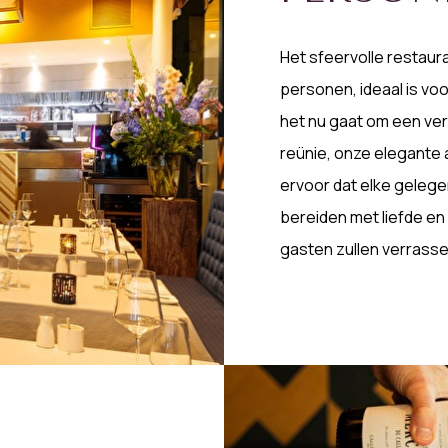
Het sfeervolle restaur
personen, ideaal is vo
het nu gaat om een ver
reünie, onze elegante 
ervoor dat elke gelege
bereiden met liefde e
gasten zullen verrass