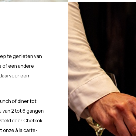
oep te genieten van
je of een andere
 daarvoor een
unch of diner tot
 van 2 tot 6 gangen
esteld door Chefkok
t onze à la carte-