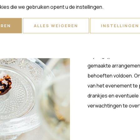
kies die we gebruiken opent u de instellingen.
OP MAA
EREN
ALLES WEIGEREN
INSTELLINGEN
ARRAN
Wij begrijpen dat elk 
gemaakte arrangement
behoeften voldoen. On
van het evenement te p
drankjes en eventuele 
verwachtingen te over