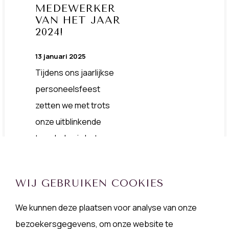
MEDEWERKER
VAN HET JAAR
2024!
13 januari 2025
Tijdens ons jaarlijkse
personeelsfeest
zetten we met trots
onze uitblinkende
teamleden in het
zonnetje door het
uitreiken van de
-
WIJ GEBRUIKEN COOKIES
Medewerker van het jaar
We kunnen deze plaatsen voor analyse van onze
awards.
bezoekersgegevens, om onze website te