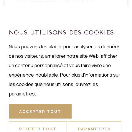
professionnel bref rien à dire au prochain
séjour à Amsterdam nous reviendrons à coup
sûr"
NOUS UTILISONS DES COOKIES
Arlon, 17-02-2020
Nous pouvons les placer pour analyser les données
de nos visiteurs, améliorer notre site Web, afficher
un contenu personnalisé et vous faire vivre une
expérience inoubliable. Pour plus d'informations sur
les cookies que nous utilisons, ouvrez les
paramètres.
1
2
3
4
5
6
7
ACCEPTER TOUT
REJETER TOUT
PARAMÈTRES